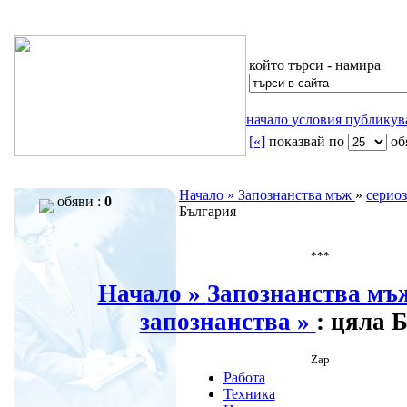
който търси - намира
начало
условия
публику
[«]
показвай по
oб
Начало »
Запознанства мъж
»
серио
обяви :
0
България
***
Начало »
Запознанства м
запознанства »
: цяла 
Zap
Работа
Техника