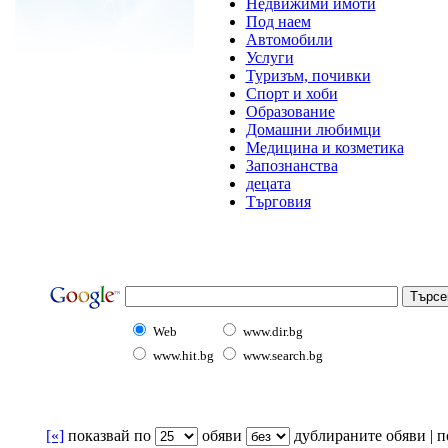
Недвижими имоти
Под наем
Автомобили
Услуги
Туризъм, почивки
Спорт и хоби
Образование
Домашни любимци
Медицина и козметика
Запознанства
децата
Търговия
Web
www.dir.bg
www.hit.bg
www.search.bg
[«]
показвай по
oбяви
дублираните обяви | по