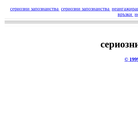
сериозни запознанства
сериозни запознанства
неангажира
връзки
н
сериозн
© 199