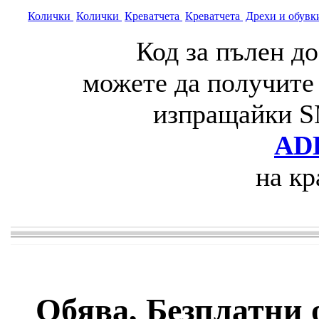
Колички
Колички
Креватчета
Креватчета
Дрехи и обув
Код за пълен до
можете да получите
изпращайки S
ADB
на кр
Обява, Безплатни о