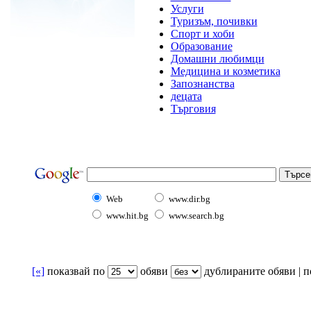
Услуги
Туризъм, почивки
Спорт и хоби
Образование
Домашни любимци
Медицина и козметика
Запознанства
децата
Търговия
Web
www.dir.bg
www.hit.bg
www.search.bg
[«]
показвай по
oбяви
дублираните обяви | по