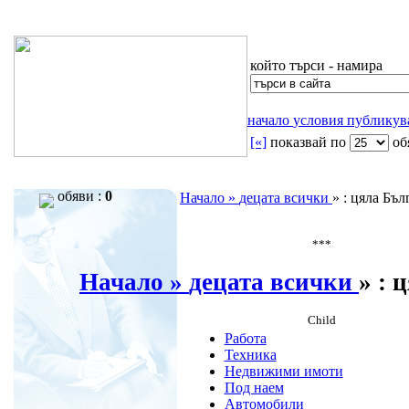
който търси - намира
начало
условия
публику
[«]
показвай по
oб
обяви :
0
Начало »
децата всички
» : цяла Бъл
***
Начало »
децата всички
» : 
Child
Работа
Техника
Недвижими имоти
Под наем
Автомобили