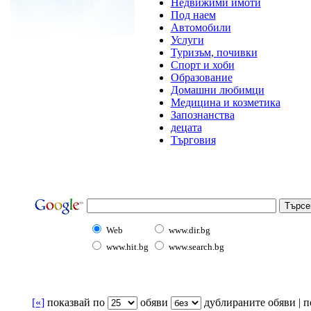
Недвижими имоти
Под наем
Автомобили
Услуги
Туризъм, почивки
Спорт и хоби
Образование
Домашни любимци
Медицина и козметика
Запознанства
децата
Търговия
Web
www.dir.bg
www.hit.bg
www.search.bg
[«]
показвай по
oбяви
дублираните обяви | по