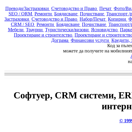
Преводи/Застраховки
Счетоводство и Право
Печат
Фото/Ви
SEO / ORM
Ремонти
Боядисване
Почистване
Транспорт /р
Застраховки
Счетоводство и Право
Набор/Печат
Копирни
Ф
CRM / SEO
Ремонти
Боядисване
Почистване
Транспорт/
Мебели
Траурни
Туристически/визови
Ясновидство
Парке
Проектиране и строителство
Проектиране и строителств
Дограма
Финансови услуги
Кредити,
Код за пъле
можете да получите на мобилния
н
Софтуер, CRM системи, E
интерн
© 199