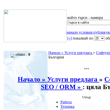
който търси - намира
начало
условия
публику
[«]
показвай по
oб
Начало »
Услуги предлага
»
Софтуер
обяви :
0
България
***
Начало »
Услуги предлага
»
С
SEO / ORM »
: цяла Б
Uslugi
Работа
Техника