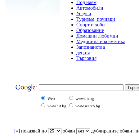
Под наем
Автомобили
Услуги
Туризъм, почивки
Спорт и хоби
Образование
Домашни любимци
Медицина и козметика
Запознанства
децата
Търговия
Web
www.dir.bg
www.hit.bg
www.search.bg
[«]
показвай по
oбяви
дублираните обяви | по