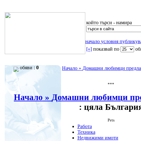
който търси - намира
начало
условия
публику
[«]
показвай по
oб
обяви :
0
Начало »
Домашни любимци предл
***
Начало »
Домашни любимци пр
: цяла Българи
Pets
Работа
Техника
Недвижими имоти