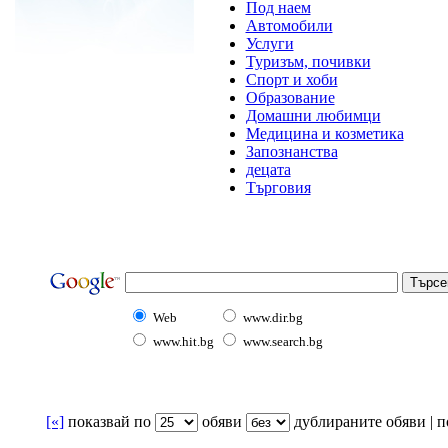
Под наем
Автомобили
Услуги
Туризъм, почивки
Спорт и хоби
Образование
Домашни любимци
Медицина и козметика
Запознанства
децата
Търговия
Web
www.dir.bg
www.hit.bg
www.search.bg
[«]
показвай по
oбяви
дублираните обяви | по