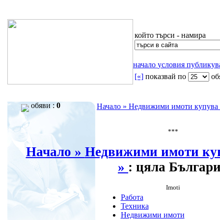
който търси - намира
начало
условия
публику
[«]
показвай по
oб
обяви :
0
Начало »
Недвижими имоти купува
***
Начало »
Недвижими имоти ку
»
: цяла Българ
Imoti
Работа
Техника
Недвижими имоти