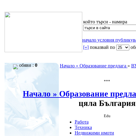
който търси - намира
начало
условия
публику
[«]
показвай по
oб
обяви :
0
Начало »
Образование предлага
»
В
***
Начало »
Образование предл
цяла България
Edu
Работа
Техника
Недвижими имоти