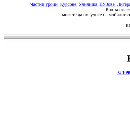
Частни уроци
Курсове
Училища
ВУЗове
Литер
Код за пъле
можете да получите на мобилния
н
© 199