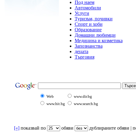
Под наем
Автомобили
Услуги
Туризъм, почивки
Спорт и хоби
Образование
Домашни любимци
Медицина и козметика
Запознанства
децата
Търговия
Web
www.dir.bg
www.hit.bg
www.search.bg
[«]
показвай по
oбяви
дублираните обяви | по